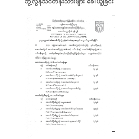
ဘွဲ့လွန်သင်တန်းသားများ ခေါ်ယူခြင်း